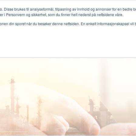
o. Disse brukes til analyseformål, tilpasning av innhold og annonser for en bedre b
mer i Personvern og sikkerhet, som du finner helt nederst på nettsidene våre.
jonen din sporet når du besøker denne nettsiden. En enkelt informasjonskapsel vil bli
VÅRE LØSNINGER
BRANSJER
KUNDER
INN