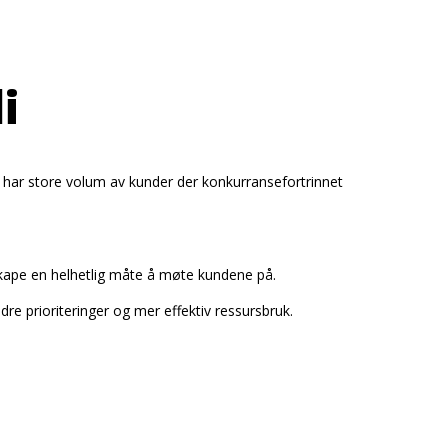
i
se har store volum av kunder der konkurransefortrinnet
skape en helhetlig måte å møte kundene på.
re prioriteringer og mer effektiv ressursbruk.