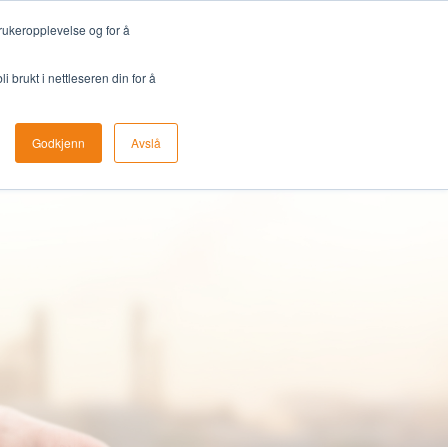
Kontakt
22 09 69 50
Norsk
rukeropplevelse og for å
 brukt i nettleseren din for å
SIKT
SUPPORT
Avtal en demo
Godkjenn
Avslå