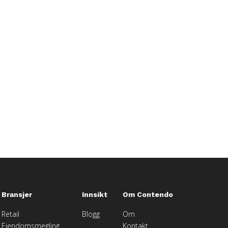
Bransjer
Innsikt
Om Contendo
Retail
Blogg
Om
Eiendomsmegling
Kontakt