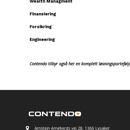
Wealth Managment
Finansiering
Forsikring
Engineering
Contendo tilbyr
også her
en komplett løsningsporteføl
Arnstein Arnebergs vei 28, 1366 Lysaker