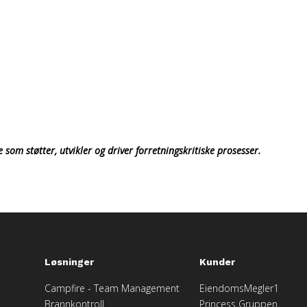
je som
støtter, utvikler og driver forretningskritiske prosesser.
Løsninger
Kunder
Campfire - Team Management
EiendomsMegler1
Brannkontroll
Princess Gruppen