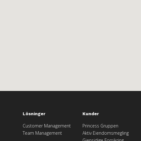
Lösninger
Kunder
Customer Management
Princess Gruppen
Team Management
Aktiv Eiendomsmegling
Gjensidige Forsikring