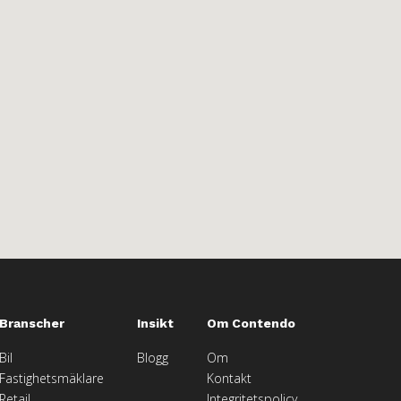
Branscher
Insikt
Om Contendo
Bil
Blogg
Om
Fastighetsmäklare
Kontakt
Retail
Integritetspolicy