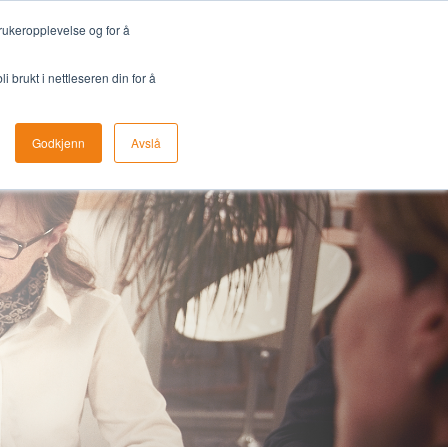
Kontakta oss
+47 22 09 69 50
Svenska
rukeropplevelse og for å
 brukt i nettleseren din for å
ation
Om oss
Avtala en demo
Godkjenn
Avslå