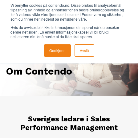
Vi benytter cookies på contendo.no. Disse brukes til analyseformål,
Kontakta oss
+47 22 09 69 50
Svenska
tilpasning av innhold og annonser for en bedre brukeropplevelse og
for å videreutvikle våre tjenester. Les mer i Personvern og sikkerhet,
som du finner helt nederst på nettsidene våre.
Avtala en
Hvis du avviser, blir ikke informasjonen din sporet når du besøker
demo
denne nettsiden. En enkelt informasjonskapsel vil bli brukt i
nettleseren din for å huske at du ikke skal spores.
Godkjenn
Avslå
Om Contendo
Sveriges ledare i Sales
Performance Management