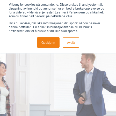
Vi benytter cookies på contendo.no. Disse brukes til analyseformål,
Kontakta oss
+47 22 09 69 50
Svenska
tilpasning av innhold og annonser for en bedre brukeropplevelse og
for å videreutvikle våre tjenester. Les mer i Personvern og sikkerhet,
som du finner helt nederst på nettsidene våre.
Avtala en
Hvis du avviser, blir ikke informasjonen din sporet når du besøker
demo
denne nettsiden. En enkelt informasjonskapsel vil bli brukt i
nettleseren din for å huske at du ikke skal spores.
Godkjenn
Avslå